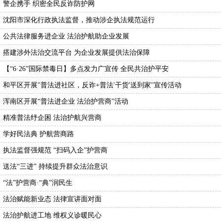
警企携手 织密全民反诈防护网
沈阳市深化行政执法监督，推动涉企执法规范运行
公共法律服务进企业 法治护航助企业发展
搭建涉外法治交流平台 为企业发展提供法治保障
【“6·26”国际禁毒日】多点发力广宣传 全民共治护平安
和平区开展"普法进社区，反诈+普法'干货'送到家"宣传活动
浑南区开展“普法进企业 法治护营商”活动
精准普法纾企困 法治护航兴营商
学好民法典 护航营商路
执法监督强规范 “扫码入企”护营商
送法“三进” 持续提升群众法治意识
“法”护营商·“典”润民生
法治赋能新业态 法律宣讲面对面
法治护航进工地 维权义诊暖民心