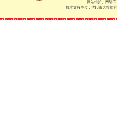
（四）公开
网站维护、网络不良信
技术支持单位：沈阳市大数据管
法定主动公开的政府
开。另外，还将
播、电视等载体
司法局政府信息
（五）公开
属于主动公开范
法规对政府信息
三、依申请
公民、法人或
息。行政机关在
和国家有关规定
行政机关受理
府信息进行搜集