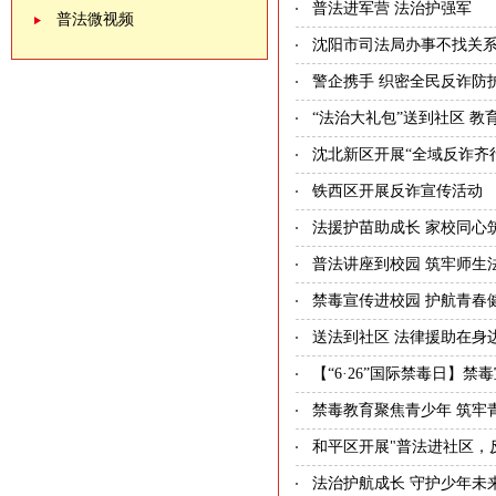
普法进军营 法治护强军
普法微视频
沈阳市司法局办事不找关
警企携手 织密全民反诈防
“法治大礼包”送到社区 教
沈北新区开展“全域反诈齐
铁西区开展反诈宣传活动
法援护苗助成长 家校同心
普法讲座到校园 筑牢师生
禁毒宣传进校园 护航青春
送法到社区 法律援助在身
【“6·26”国际禁毒日】禁
禁毒教育聚焦青少年 筑牢
和平区开展"普法进社区，反
法治护航成长 守护少年未