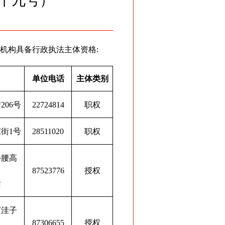
十九号）
构具备行政执法主体资格:
单位电话
主体类别
206号
22724814
职权
街1号
28511020
职权
乡腰高
87523776
授权
站
下洼子
87306655
授权