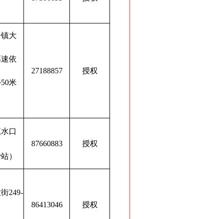
子镇大
高速依
27188857
授权
50米
镇水口
87660883
授权
费站）
249-
86413046
授权