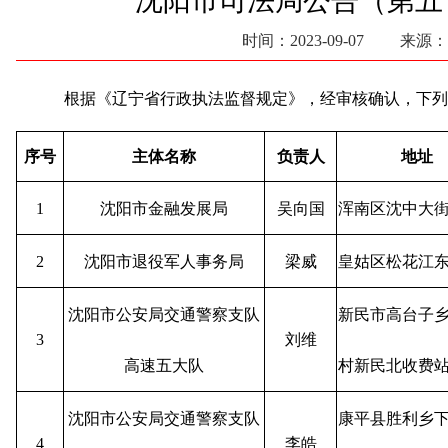
沈阳市司法局公告（第五
时间：2023-09-07 来源：
根据《辽宁省行政执法监督规定》，经审核确认，下列机
序号
主体名称
负责人
地址
1
沈阳市金融发展局
吴向国
浑南区沈中大街
2
沈阳市退役军人事务局
梁威
皇姑区松花江东
沈阳市公安局交通警察支队
新民市高台子
3
刘维
高速五大队
村新民北收费
沈阳市公安局交通警察支队
康平县胜利乡
4
李皓