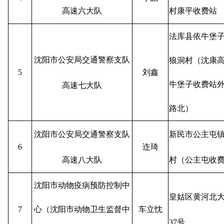
高速六大队
村康平收费站
法库县依牛堡
沈阳市公安局交通警察支队
狼洞村（沈康
5
刘鑫
牛堡子收费站外
高速七大队
路北）
沈阳市公安局交通警察支队
新民市公主屯
6
迮琦
高速八大队
村（公主屯收
沈阳市动物疫病预防控制中
皇姑区黄河北大街
7
心（沈阳市动物卫生监督中
车立忱
37号