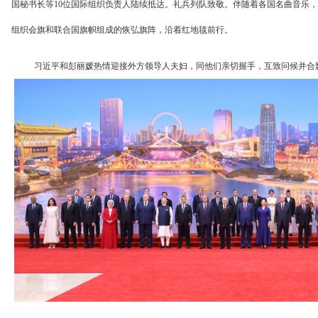
国秘书长等10位国际组织负责人陆续抵达。礼兵列队致敬。伴随着各国名曲音乐
组织会旗和联合国旗帜组成的恢弘旗阵，沿着红地毯前行。
习近平和彭丽媛热情迎接外方领导人夫妇，同他们亲切握手，互致问候并合