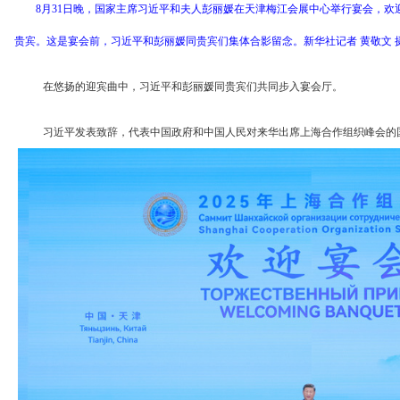
8月31日晚，国家主席习近平和夫人彭丽媛在天津梅江会展中心举行宴会，欢迎
贵宾。这是宴会前，习近平和彭丽媛同贵宾们集体合影留念。新华社记者 黄敬文 
在悠扬的迎宾曲中，习近平和彭丽媛同贵宾们共同步入宴会厅。
习近平发表致辞，代表中国政府和中国人民对来华出席上海合作组织峰会的