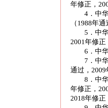
年修正，20
4．中华
（1988年
5．中华人
2001年修正
6．中华人
7．中华人
通过，200
8．中华人
年修正，20
2018年修正
9．中华人