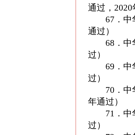
通过，202
67．中华
通过）
68．中华
过）
69．中华
过）
70．中华
年通过）
71．中华
过）