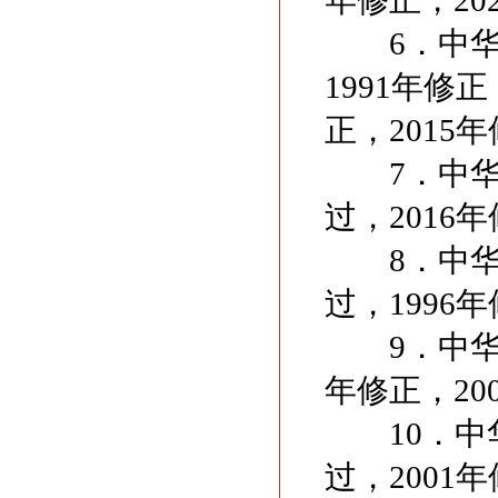
年修正，20
6．中华人
1991年修正
正，2015
7．中华人
过，2016
8．中华人
过，1996
9．中华人
年修正，20
10．中华
过，2001年