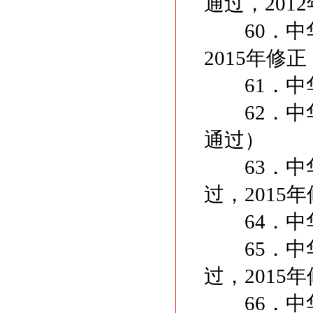
通过，201
60．中华
2015年修正
61．中华
62．中华
通过）
63．中华
过，2015
64．中华
65．中华
过，2015
66．中华