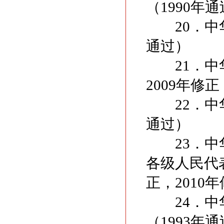
（1990年
20．中华
通过）
21．中华
2009年修正
22．中华
通过）
23．中华
各级人民代表
正，2010
24．中华
（1993年