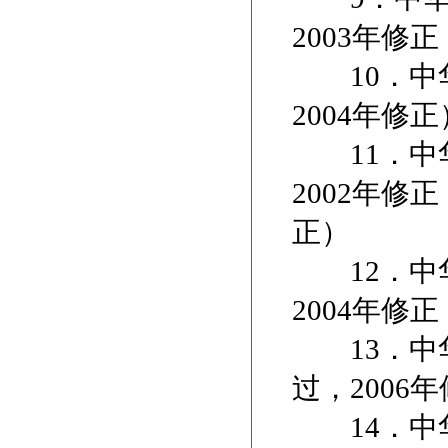
2003年修正
10．中华
2004年修正
11．中华
2002年修正
正）
12．中华
2004年修正
13．中华
过，2006
14．中华