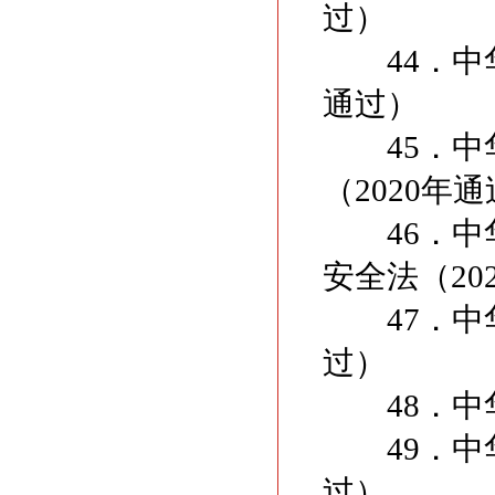
过）
44．中华
通过）
45．中华
（2020年
46．中华
安全法（20
47．中华
过）
48．中华
49．中华
过）