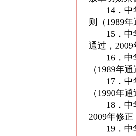
14．中华
则（1989
15．中华
通过，200
16．中华
（1989年
17．中华
（1990年
18．中华
2009年修正
19．中华