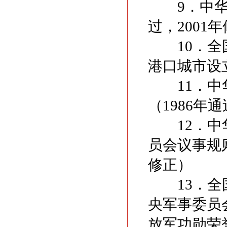
9．中华人
过，2001
10．全国
港口城市设
11．中华
（1986年
12．中华
员会议事规则
修正）
13．全国
央军事委员
放军功勋荣