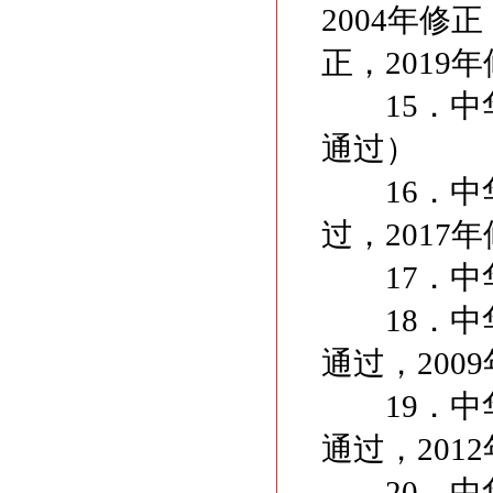
2004年修正
正，2019
15．中华
通过）
16．中华
过，2017
17．中华
18．中华
通过，200
19．中华
通过，201
20．中华