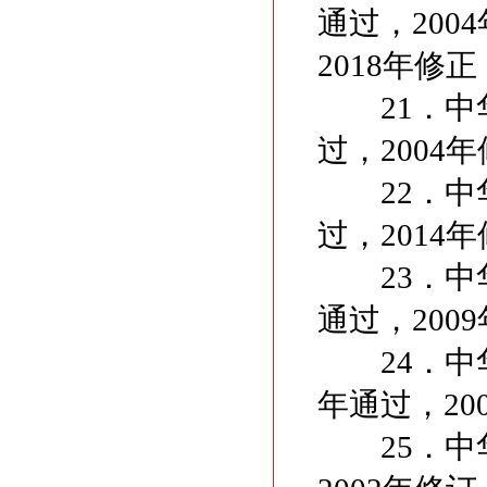
通过，200
2018年修正
21．中华
过，2004
22．中华
过，2014
23．中华
通过，200
24．中华
年通过，20
25．中华