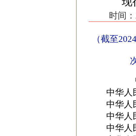
现
时间：
（截至20
中华人民共
中华人民共
中华人民共
中华人民共