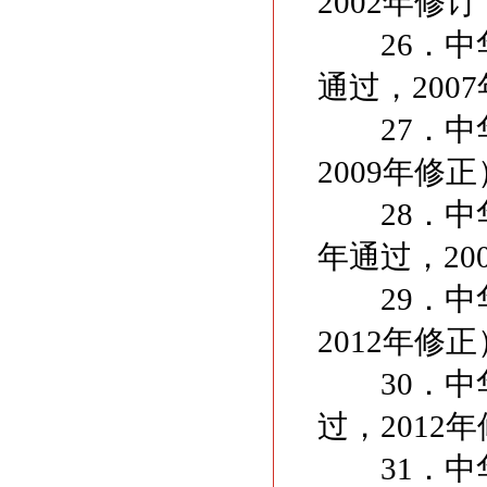
2002年修订
26．中华
通过，200
27．中华
2009年修正
28．中华
年通过，20
29．中华
2012年修正
30．中华
过，2012
31．中华