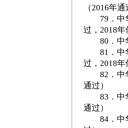
（2016年
79．中华
过，2018
80．中华
81．中华
过，2018
82．中华
通过）
83．中华
通过）
84．中华