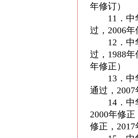
年修订）
11．中华
过，2006
12．中华
过，1988年
年修正）
13．中华
通过，200
14．中华
2000年修正
修正，201