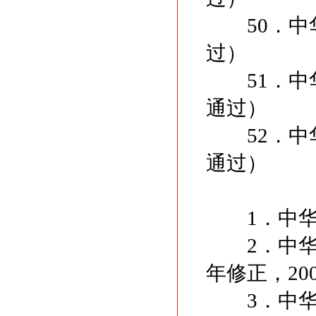
50．中华
过）
51．中华
通过）
52．中华
通过）
1．中华人
2．中华人
年修正，20
3．中华人